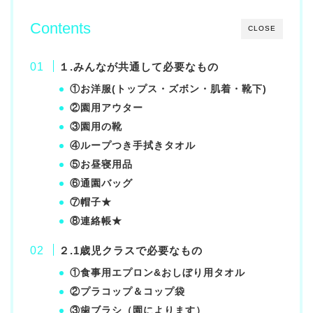
Contents
CLOSE
１.みんなが共通して必要なもの
①お洋服(トップス・ズボン・肌着・靴下)
②園用アウター
③園用の靴
④ループつき手拭きタオル
⑤お昼寝用品
⑥通園バッグ
⑦帽子★
⑧連絡帳★
２.1歳児クラスで必要なもの
①食事用エプロン&おしぼり用タオル
②プラコップ＆コップ袋
③歯ブラシ（園によります）