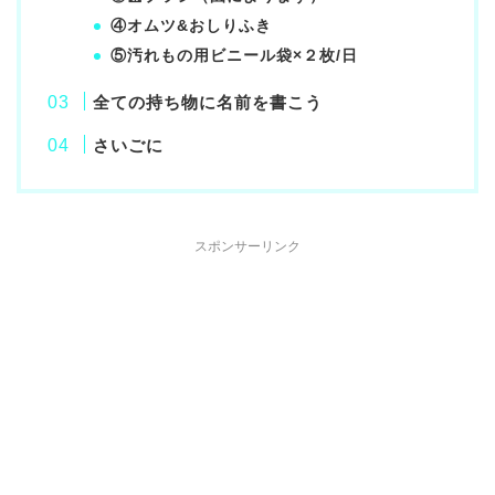
④オムツ&おしりふき
⑤汚れもの用ビニール袋×２枚/日
全ての持ち物に名前を書こう
さいごに
スポンサーリンク